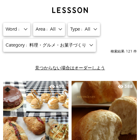
Word :
Area :
All
Type :
All
Category :
料理・グルメ・お菓子づくり
検索結果:
121
件
見つからない場合はオーダーしよう
490
388
visibility
visibility