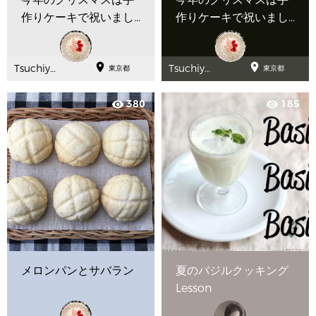
作りケーキで祝いまし
作りケーキで祝いまし
ょう
ょう


Tsuchiya
Tsuchiya
東京都
東京都
Youko
Youko
380
185
visibility
visibility
メロンパンとサバラン
夏のバジルクッキング
Lesson