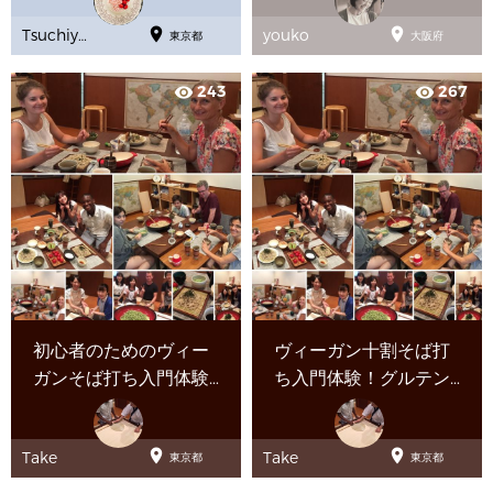


Tsuchiya
youko
東京都
大阪府
Youko
243
267
visibility
visibility
初心者のためのヴィー
ヴィーガン十割そば打
ガンそば打ち入門体験
ち­入門体験！グルテン
­＠ 浅草
フリーもできます


Take
Take
東京都
東京都