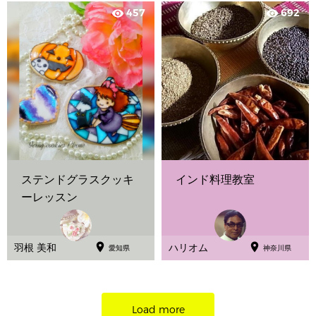
457
692
visibility
visibility
ステンドグラスクッキ
インド料理教室
ーレッスン


羽根 美和
ハリオム
愛知県
神奈川県
Load more