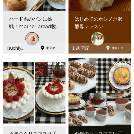
ハード系のパンに挑
はじめてのホシノ丹沢
戦！mother bread教
酵母レッスン
室


Tsuchiya
山越 万記
東京都
神奈川県
Youko
343
241
visibility
visibility
今年のクリスマスは手
今年のクリスマスは手