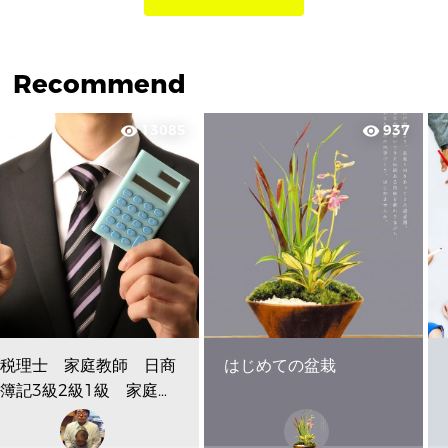
Recommend
13085
937
visibility
visibility
税理士 家庭教師 日商
はじめての盆栽
簿記3級2級1級 家庭教
師 Skype・プライベ...