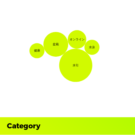
オンライン
盆栽
水泳
健康
水引
Category