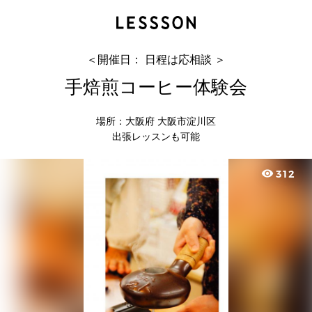
手焙煎コーヒー体験会
サンナミ コーヒー
＜開催日： 日程は応相談 ＞
手焙煎コーヒー体験会
場所：大阪府 大阪市淀川区
出張レッスンも可能
visibility
312