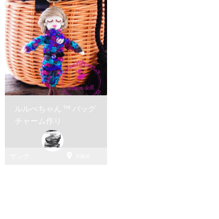
ルルべちゃん ™️ バッグ
チャーム作り

サンナミ
大阪府
コーヒー