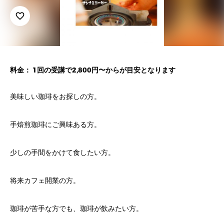
favorite_border
料金： 1回の受講で2,800円〜からが目安となります
美味しい珈琲をお探しの方。
手焙煎珈琲にご興味ある方。
少しの手間をかけて食したい方。
将来カフェ開業の方。
珈琲が苦手な方でも、珈琲が飲みたい方。