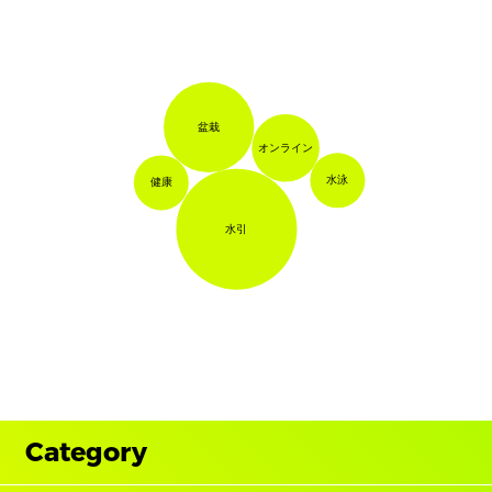
盆栽
オンライン
水泳
健康
水引
Category