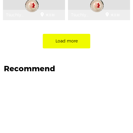


Tsuchiya
Tsuchiya
東京都
東京都
Youko
Youko
Load more
Recommend