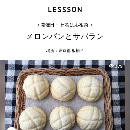
メロンパンとサバラン
Tsuchiya Youko
＜開催日： 日程は応相談 ＞
メロンパンとサバラン
場所：東京都 板橋区
visibility
379