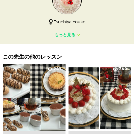
Tsuchiya Youko
もっと見る
この先生の他のレッスン
241
340
visibility
visibility