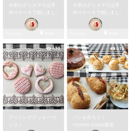
今年のクリスマスは手
今年のクリスマスは手
作りケーキで祝いまし
作りケーキで祝いまし
ょう
ょう


Tsuchiya
Tsuchiya
東京都
東京都
Youko
Youko
430
515
visibility
visibility
アイシングクッキーづ
パンを作ろう！
くり！
mother bread教室