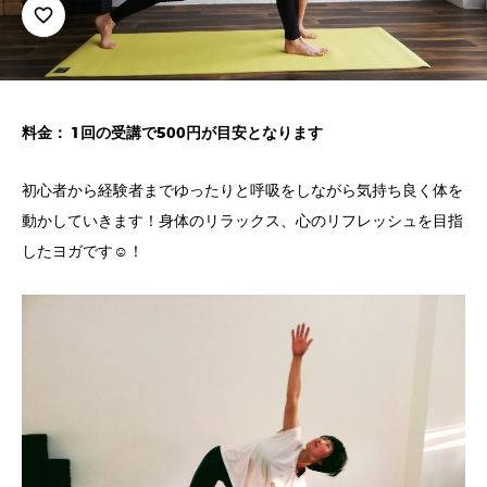
favorite_border
料金： 1回の受講で500円が目安となります
初心者から経験者までゆったりと呼吸をしながら気持ち良く体を
動かしていきます！身体のリラックス、心のリフレッシュを目指
したヨガです☺️！