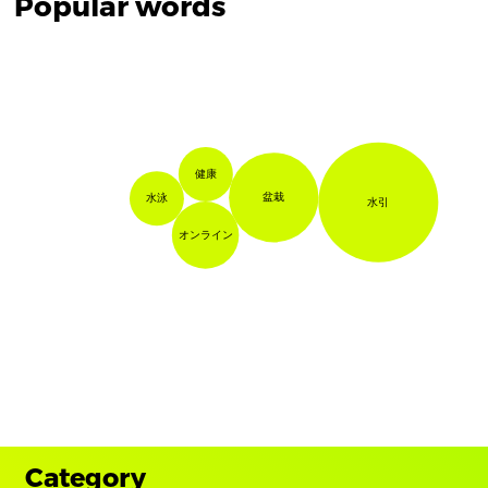
Popular words
健康
盆栽
水泳
水引
オンライン
Category