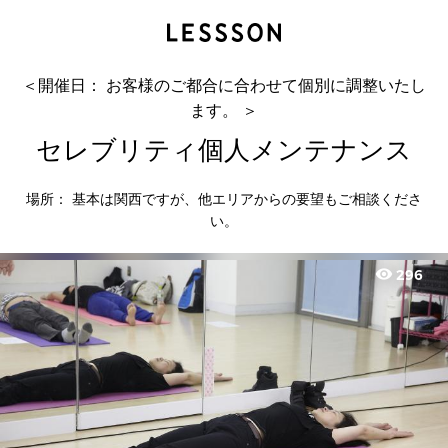
セレブリティ個人メンテナンス
北原 梨紗（Thinbody）
＜開催日： お客様のご都合に合わせて個別に調整いたし
ます。 ＞
セレブリティ個人メンテナンス
場所： 基本は関西ですが、他エリアからの要望もご相談くださ
い。
visibility
296