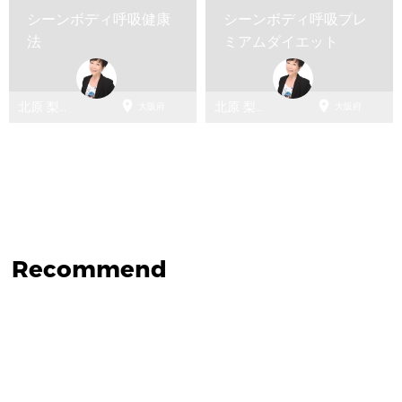
シーンボディ呼吸健康
シーンボディ呼吸プレ
法
ミアムダイエット


北原 梨紗
北原 梨紗
大阪府
大阪府
（Thinbody）
（Thinbody）
Recommend