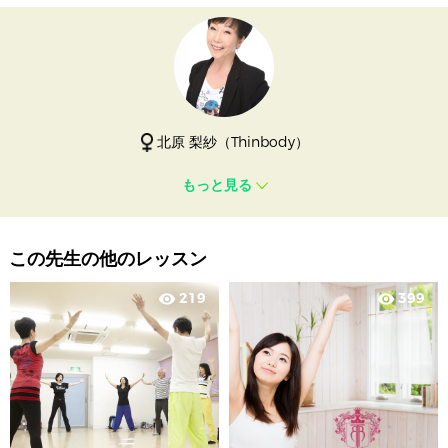
北原 梨紗（Thinbody）
もっと見る
この先生の他のレッスン
219
399
visibility
visibility