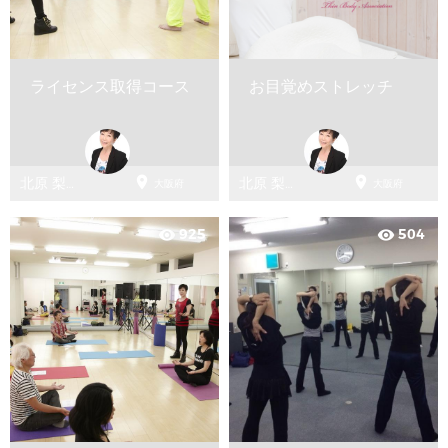
ライセンス取得コース
お目覚めストレッチ


北原 梨紗
北原 梨紗
大阪府
大阪府
（Thinbody）
（Thinbody）
925
504
visibility
visibility