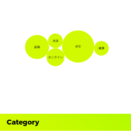
水泳
水引
盆栽
健康
オンライン
Category