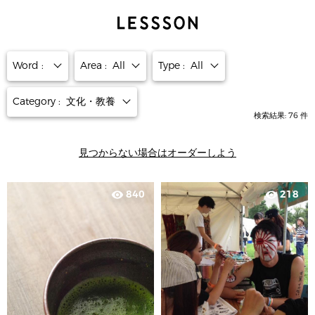
Word :
Area :
All
Type :
All
Category :
文化・教養
検索結果:
76
件
見つからない場合はオーダーしよう
840
218
visibility
visibility