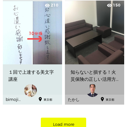
セラー
210
150
visibility
visibility
高田晃子
１回で上達する美文字
知らないと損する！火
講座
災保険の正しい活用方
法


bimoji先
たかし
東京都
東京都
生 まり
Load more