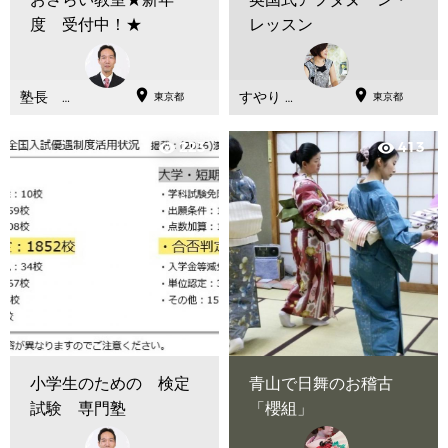
度 受付中！★
レッスン


塾長 豊
すやり み
東京都
東京都
田真彰
ゆき
223
413
visibility
visibility
小学生のための 検定
青山で日舞のお稽古
試験 専門塾
「櫻組」