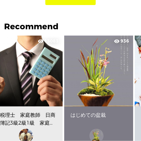
Recommend
13083
936
visibility
visibility
税理士 家庭教師 日商
はじめての盆栽
簿記3級2級1級 家庭教
師 Skype・プライベ...