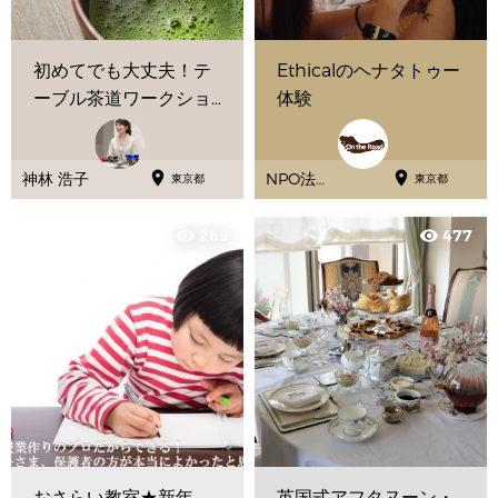
初めてでも大丈夫！テ
Ethicalのヘナタトゥー
ーブル茶道ワークショ
体験
ップ


神林 浩子
NPO法人
東京都
東京都
オンザロ
ード
269
477
visibility
visibility
おさらい教室★新年
英国式アフタヌーン・