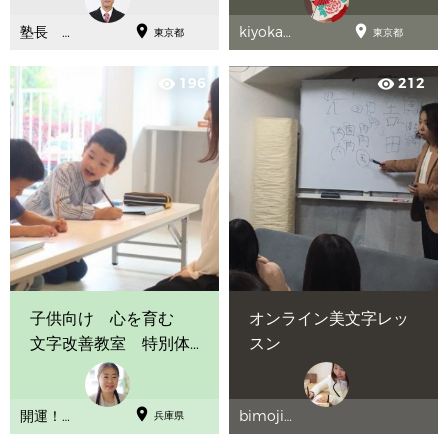


塾長 豊
kiyoka
東京都
東京都
田真彰
hanagi
196
212
visibility
visibility
子供向け 心を育む
オンライン美文字レッ
文字改善教室 特別体
スン
験レッスン

開運！筆
bimoji先
兵庫県
跡カウン
生 まり