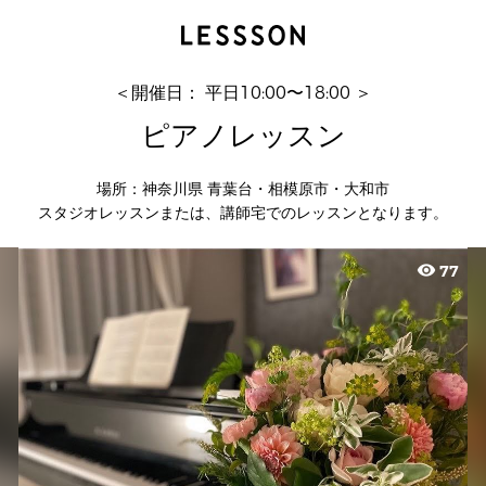
ピアノレッスン
えみ
＜開催日： 平日10:00〜18:00 ＞
ピアノレッスン
場所：神奈川県 青葉台・相模原市・大和市
スタジオレッスンまたは、講師宅でのレッスンとなります。
visibility
77