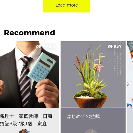
Load more
Recommend
13085
937
visibility
visibility
税理士 家庭教師 日商
はじめての盆栽
簿記3級2級1級 家庭教
師 Skype・プライベ...