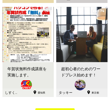
ソコン教
室
146
174
visibility
visibility
年賀状無料作成講座を
超初心者のためのワー
実施します。
ドプレス始めます！


しすく
タッキー
愛知県
東京都
る 石井