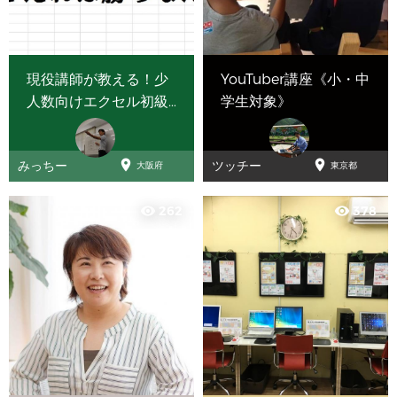
現役講師が教える！少
YouTuber講座《小・中
人数向けエクセル初級
学生対象》
講座


みっちー
ツッチー
大阪府
東京都
262
378
visibility
visibility