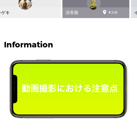

シゲキ
清香園
東京都
Information