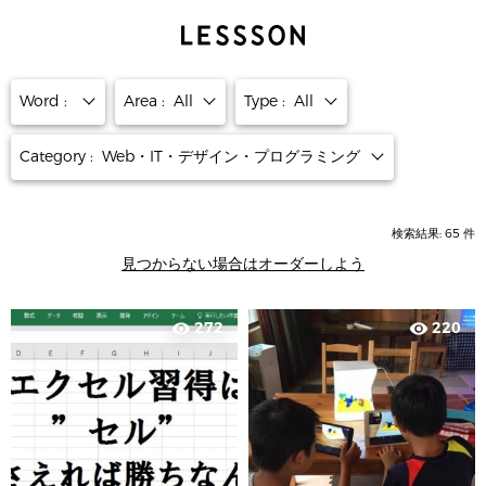
Word :
Area :
All
Type :
All
Category :
Web・IT・デザイン・プログラミング
検索結果:
65
件
見つからない場合はオーダーしよう
272
220
visibility
visibility