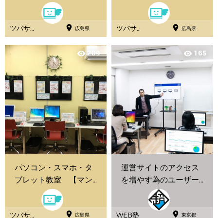
スレッスン】
スレッスン】


ツバサパ
ツバサパ
広島県
広島県
ソコン教
ソコン教
室
室
209
165
visibility
visibility
パソコン・スマホ・タ
運営サイトのアクセス
ブレット教室 【マン
を増やす為のユーザー
ツーマンレッスン】
解析セミナー


ツバサパ
WEB塾
広島県
東京都