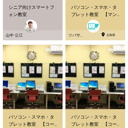
シニア向けスマートフ
パソコン・スマホ・タ
ォン教室
ブレット教室 【マン
ツーマンレッスン】

山中 公江
ツバサパ
広島県
ソコン教
室
331
241
visibility
visibility
パソコン・スマホ・タ
パソコン・スマホ・タ
ブレット教室 【コー
ブレット教室 【コー