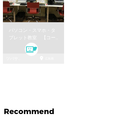
パソコン・スマホ・タ
ブレット教室 【コー
スレッスン】

ツバサパ
広島県
ソコン教
室
Recommend