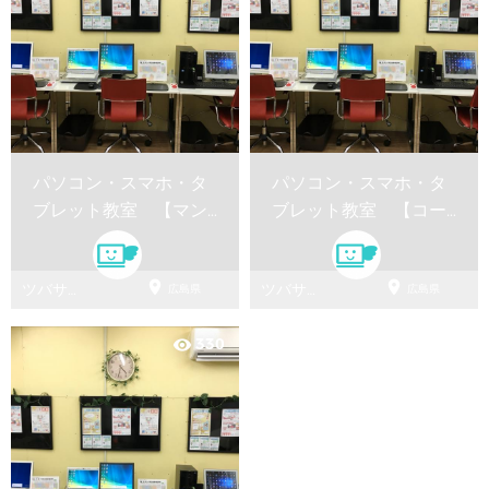
パソコン・スマホ・タ
パソコン・スマホ・タ
ブレット教室 【マン
ブレット教室 【コー
ツーマンレッスン】
スレッスン】


ツバサパ
ツバサパ
広島県
広島県
ソコン教
ソコン教
室
室
330
visibility