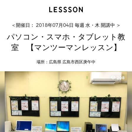
パソコン・スマホ・タブレット教室 【マンツー
マンレッスン】
ツバサパソコン教室
＜開催日： 2018年07月04日 毎週 水・木 開講中 ＞
パソコン・スマホ・タブレット教
室 【マンツーマンレッスン】
場所：広島県 広島市西区庚午中
visibility
208