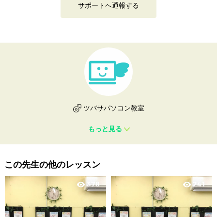
サポートへ通報する
ツバサパソコン教室
もっと見る
この先生の他のレッスン
378
241
visibility
visibility