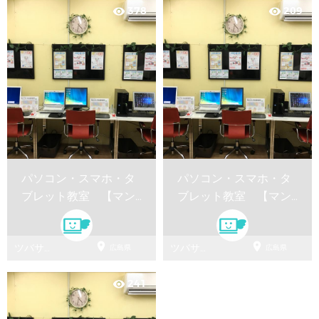
378
209
visibility
visibility
パソコン・スマホ・タ
パソコン・スマホ・タ
ブレット教室 【マン
ブレット教室 【マン
ツーマンレッスン】
ツーマンレッスン】


ツバサパ
ツバサパ
広島県
広島県
ソコン教
ソコン教
室
室
241
visibility