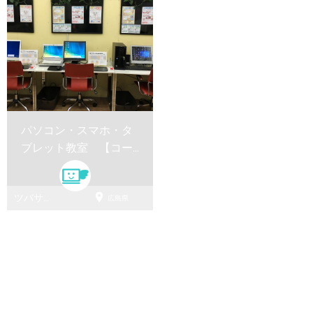
パソコン・スマホ・タ
ブレット教室 【コー
スレッスン】

ツバサパ
広島県
ソコン教
室