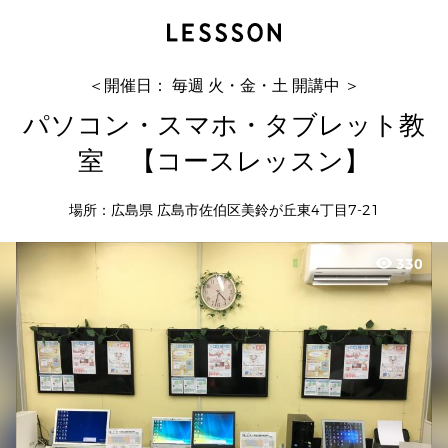
パソコン・スマホ・タブレット教室 【コースレ
ッスン】
ツバサパソコン教室
＜開催日： 毎週 火・金・土 開講中 ＞
パソコン・スマホ・タブレット教
室 【コースレッスン】
場所：広島県 広島市佐伯区美鈴が丘東4丁目7-21
visibility
330