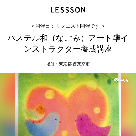
パステル和（なごみ）アート準インストラクター
養成講座
須藤 有香
＜開催日： リクエスト開催です ＞
パステル和（なごみ）アート準イ
ンストラクター養成講座
場所：東京都 西東京市
visibility
464