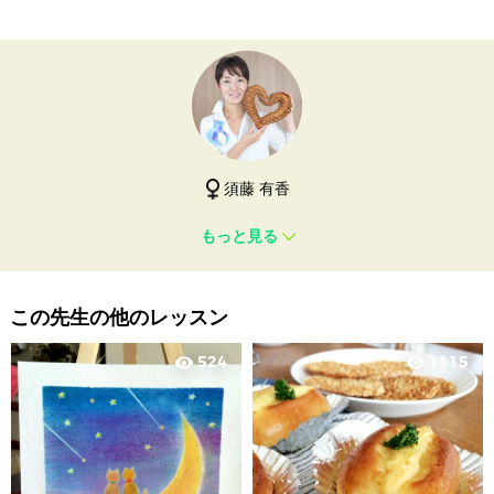
須藤 有香
もっと見る
この先生の他のレッスン
524
1115
visibility
visibility