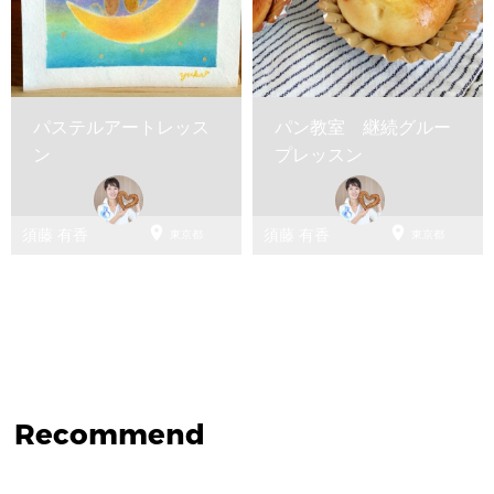
パステルアートレッス
パン教室 継続グルー
ン
プレッスン


須藤 有香
須藤 有香
東京都
東京都
Recommend