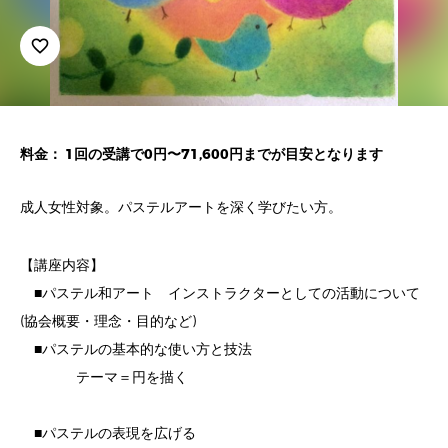
favorite_border
料金： 1回の受講で0円〜71,600円までが目安となります
成人女性対象。パステルアートを深く学びたい方。
【講座内容】
■パステル和アート インストラクターとしての活動について
(協会概要・理念・目的など)
■パステルの基本的な使い方と技法
テーマ＝円を描く
■パステルの表現を広げる