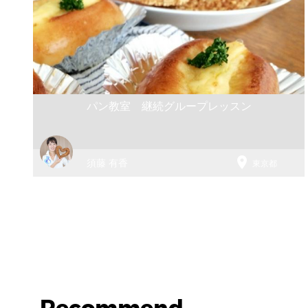
パン教室 継続グループレッスン

須藤 有香
東京都