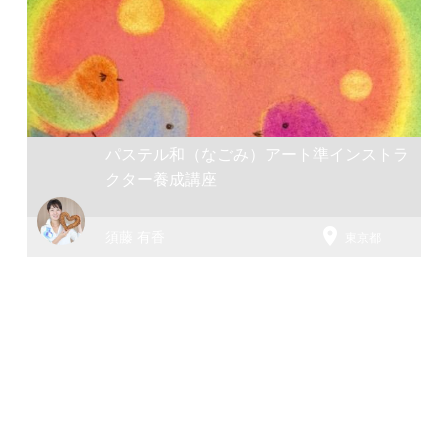
パステル和（なごみ）アート準インストラ
クター養成講座

須藤 有香
東京都