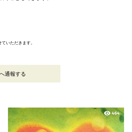
せていただきます。
へ通報する
visibility
464