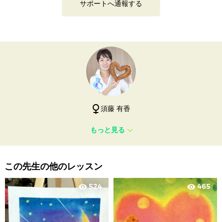
サポートへ通報する
須藤 有香
もっと見る
この先生の他のレッスン
524
465
visibility
visibility