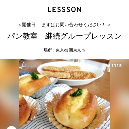
パン教室 継続グループレッスン
須藤 有香
＜開催日： まずはお問い合わせください！ ＞
パン教室 継続グループレッスン
場所：東京都 西東京市
visibility
1115