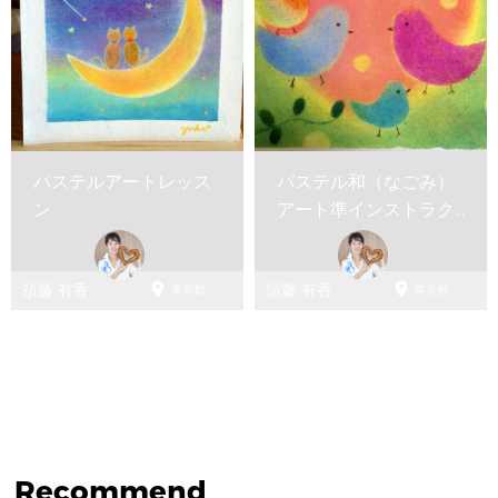
パステルアートレッス
パステル和（なごみ）
ン
アート準インストラク
ター養成講座


須藤 有香
須藤 有香
東京都
東京都
Recommend