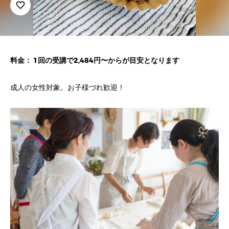
favorite_border
料金： 1回の受講で2,484円〜からが目安となります
成人の女性対象。お子様づれ歓迎！