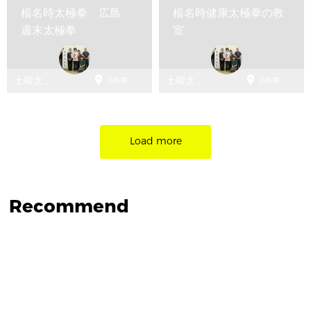
楊名時太極拳 広島
楊名時健康太極拳の教
週末太極拳
室


土曜太極
土曜太極
広島県
広島県
拳
拳
Load more
Recommend