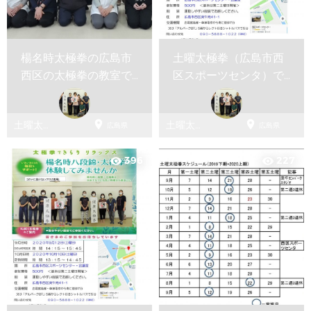
楊名時太極拳の広島市
土曜太極拳（広島市西
西区の太極拳の教室で
区スポーツセンタ）で
す。
第二土曜日に開催中で
す。


土曜太極
土曜太極
広島県
広島県
拳
拳
396
227
visibility
visibility