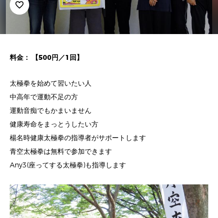
favorite_border
料金： 【500円／1回】
太極拳を始めて習いたい人
中高年で運動不足の方
運動音痴でもかまいません
健康寿命をまっとうしたい方
楊名時健康太極拳の指導者がサポートします
青空太極拳は無料で参加できます
Any3(座ってする太極拳)も指導します