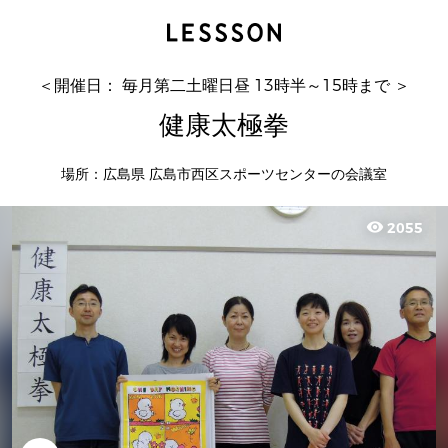
健康太極拳
土曜太極拳
＜開催日： 毎月第二土曜日昼 13時半～15時まで ＞
健康太極拳
場所：広島県 広島市西区スポーツセンターの会議室
visibility
2055