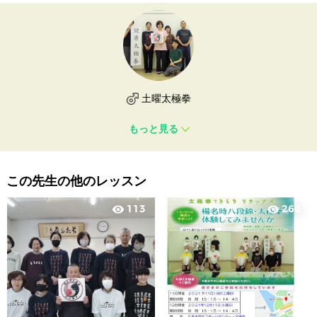
土曜太極拳
もっと見る
この先生の他のレッスン
113
266
visibility
visibility