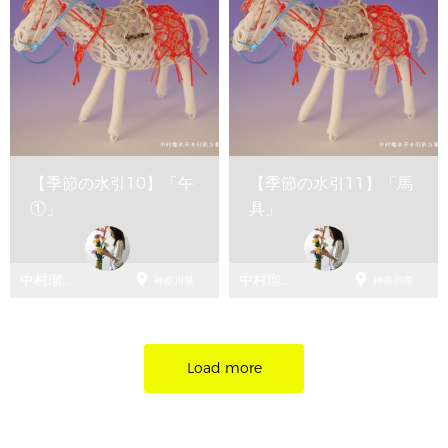
【季節の水引10】「午
【季節の水引11】「馬
①」
具」


中村瑠水
中村瑠水
神奈川県
神奈川県
子 水引折
子 水引折
方教室
方教室
Load more