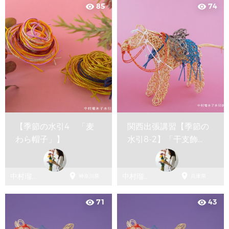
85
74
visibility
visibility
【季節の水引4 「麦
関西出張講習【季節の
わら帽子」】
水引8-2】「干支飾
り・午②」


中村瑠水
中村瑠水
神奈川県
兵庫県
子 水引折
子 水引折
方教室
方教室
71
43
visibility
visibility