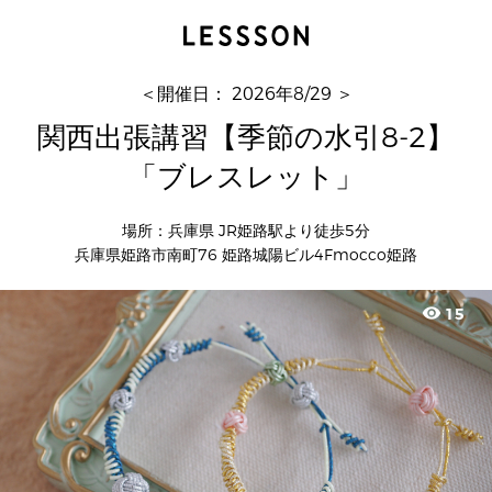
関西出張講習【季節の水引8-2】「ブレスレット」
中村瑠水子 水引折方教室
＜開催日： 2026年8/29 ＞
関西出張講習【季節の水引8-2】
「ブレスレット」
場所：兵庫県 JR姫路駅より徒歩5分
兵庫県姫路市南町76 姫路城陽ビル4Fmocco姫路
visibility
15