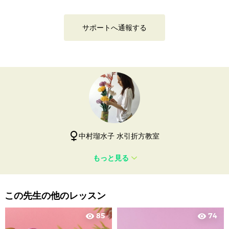
サポートへ通報する
中村瑠水子 水引折方教室
もっと見る
この先生の他のレッスン
85
74
visibility
visibility