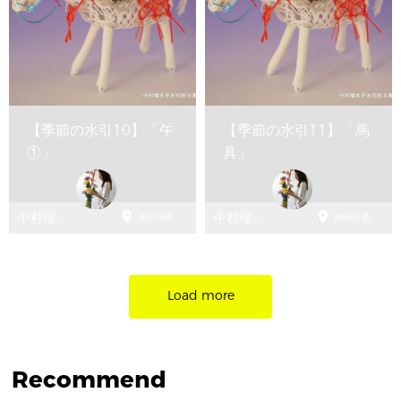
【季節の水引10】「午
【季節の水引11】「馬
①」
具」


中村瑠水
中村瑠水
神奈川県
神奈川県
子 水引折
子 水引折
方教室
方教室
Load more
Recommend