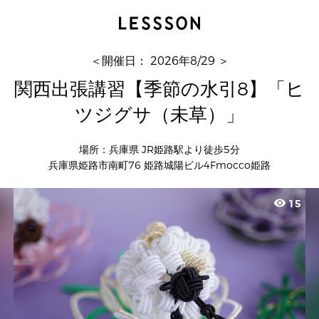
関西出張講習【季節の水引8】「ヒツジグサ（未
草）」
中村瑠水子 水引折方教室
＜開催日： 2026年8/29 ＞
関西出張講習【季節の水引8】「ヒ
ツジグサ（未草）」
場所：兵庫県 JR姫路駅より徒歩5分
兵庫県姫路市南町76 姫路城陽ビル4Fmocco姫路
visibility
15