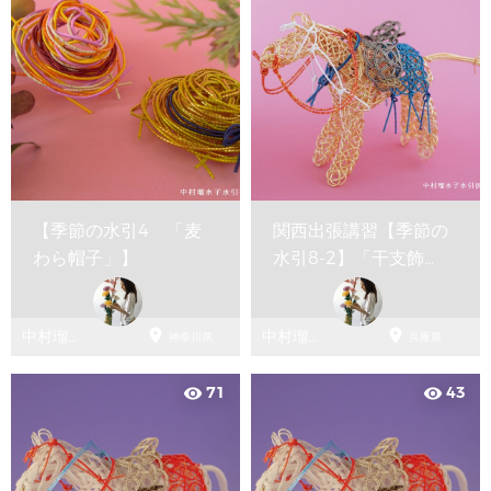
【季節の水引4 「麦
関西出張講習【季節の
わら帽子」】
水引8-2】「干支飾
り・午②」


中村瑠水
中村瑠水
神奈川県
兵庫県
子 水引折
子 水引折
方教室
方教室
71
43
visibility
visibility