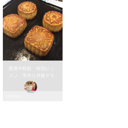
313
visibility
デリシャ
デリシャ
ス
ス
香港中秋節 特別レッ
スン 手作り月餅クラ
ス
Luscious
Delicious
ルシャス
デリシャ
ス