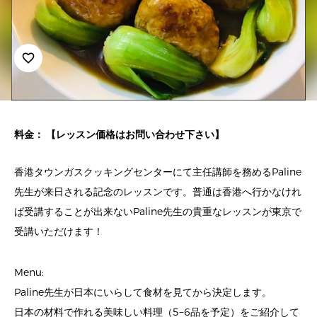
favorite_border
料金： 【レッスン価格はお問い合わせ下さい】
香港タウンガスクッキングセンターにて主任講師を務めるPaline
先生が来日される記念のレッスンです。普通は香港へ行かなけれ
ば受講することが出来ないPaline先生の貴重なレッスンが東京で
受講いただけます！
Menu:
Paline先生が日本にいらして食材を見てから決定します。
日本の材料で作れる美味しい料理（5−6品を予定）をご紹介して