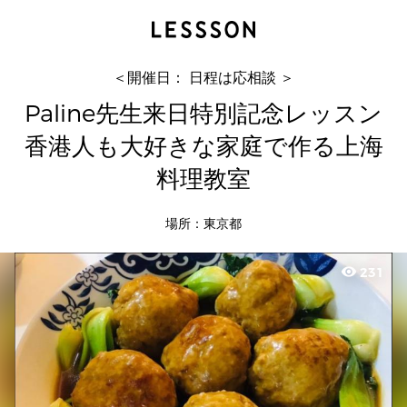
Paline先生来日特別記念レッスン 香港人も大好き
な家庭で作る上海...
Luscious Deliciousルシ...
＜開催日： 日程は応相談 ＞
Paline先生来日特別記念レッスン
香港人も大好きな家庭で作る上海
料理教室
場所：東京都
visibility
231