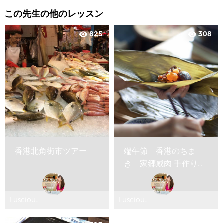
この先生の他のレッスン
825
308
visibility
visibility
香港北角街市ツアー
端午節 香港のちま
き 家郷咸肉 手作りク
ラス
Luscious
Luscious
Delicious
Delicious
ルシャス
ルシャス