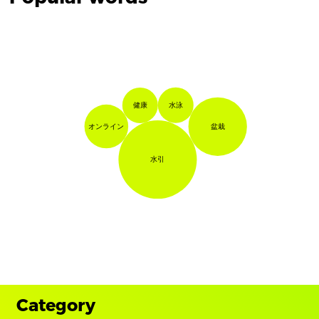
水泳
健康
オンライン
盆栽
水引
Category