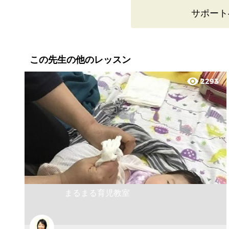
サポート
この先生の他のレッスン
visibility
2293
まるまる育児教室