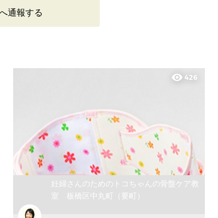
へ通報する
visibility
426
妊婦さんのためのトコちゃんの骨盤ケア教
室 板橋区中丸町（要町）