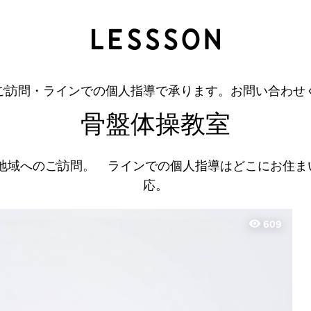
骨盤体操教室
佐々木 奈美子
ご訪問・ラインでの個人指導で承ります。お問い合わせ
骨盤体操教室
辺地域へのご訪問。 ラインでの個人指導はどこにお住ま
応。
visibility
609