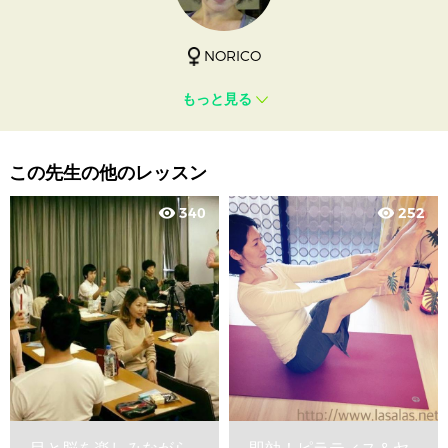
NORICO
もっと見る
この先生の他のレッスン
340
252
visibility
visibility