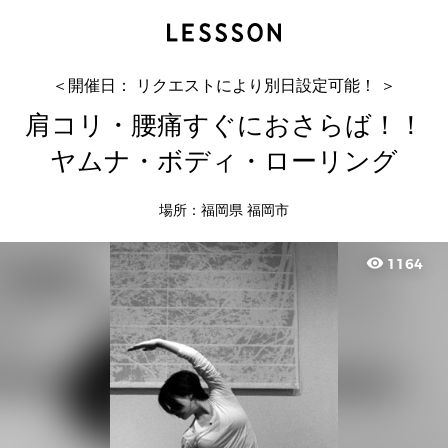
肩コリ・腰痛すぐにおさらば！！ヤムナ・ボデ
ィ・ローリング
NORICO
＜開催日： リクエストにより別日設定可能！ ＞
肩コリ・腰痛すぐにおさらば！！
ヤムナ・ボディ・ローリング
場所：福岡県 福岡市
visibility
1164