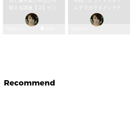
目と脳を楽しみながら
即効！ピラティス＆ヤ
鍛える講座【３】ビジ
ムナでカラダメンテナ
ョントレーニング
ンス！！

NORICO
NORICO
福岡県
Recommend