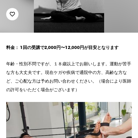
favorite_border
料金： 1回の受講で2,000円〜12,000円が目安となります
年齢・性別不問ですが、１８歳以上でお願いします。運動が苦手
な方も大丈夫です。現在ケガや疾病で通院中の方、高齢な方な
ど、ご心配な方は予めお問い合わせください。（場合により医師
の許可をいただく場合がございます）