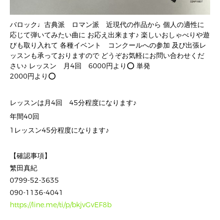
バロック♩古典派 ロマン派 近現代の作品から 個人の適性に
応じて弾いてみたい曲に お応え出来ます♪ 楽しいおしゃべりや遊
びも取り入れて 各種イベント コンクールへの参加 及び出張レ
ッスンも承っておりますので どうぞお気軽にお問い合わせくだ
さい♪ レッスン 月4回 6000円より⭕️ 単発
2000円より⭕️
レッスンは月4回 45分程度になります♪
年間40回
1レッスン45分程度になります♪
【確認事項】
繁田真紀
0799-52-3635
090-1136-4041
https://line.me/ti/p/bkjvGvEF8b