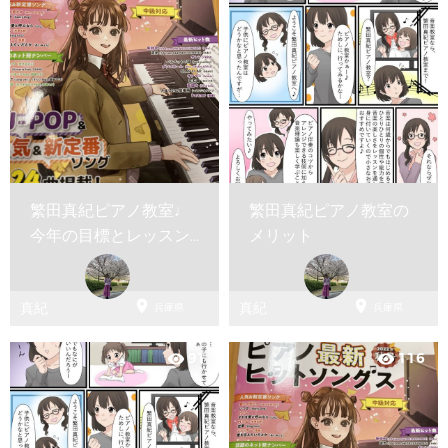
繁田真紀ピアノ教室♩
繁田真紀ピアノ教室の
今年の目標とレッスン
メリット
のお約束♩


真紀
真紀
兵庫県
兵庫県
91
116
visibility
visibility