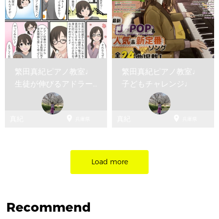
繁田真紀ピアノ教室♩
繁田真紀ピアノ教室♩
生徒が伸びるアドラー
子どもチャレンジ♩
ピアノレッスン♩イベ
ント...


真紀
真紀
兵庫県
兵庫県
Load more
Recommend