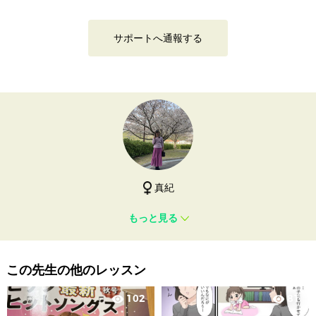
サポートへ通報する
真紀
もっと見る
この先生の他のレッスン
102
81
visibility
visibility