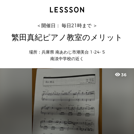
繁田真紀ピアノ教室のメリット
真紀
＜開催日： 毎日21時まで ＞
繁田真紀ピアノ教室のメリット
場所：兵庫県 南あわじ市潮美台 1-24- 5
南淡中学校の近く
visibility
36