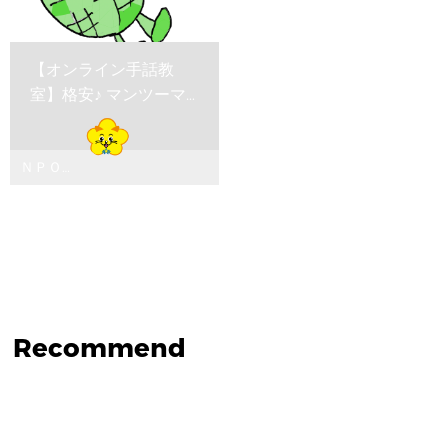
【オンライン手話教
室】格安♪ マンツーマ
ン、グループ、期間・
人数...
ＮＰＯ法
人 ホープ
Recommend