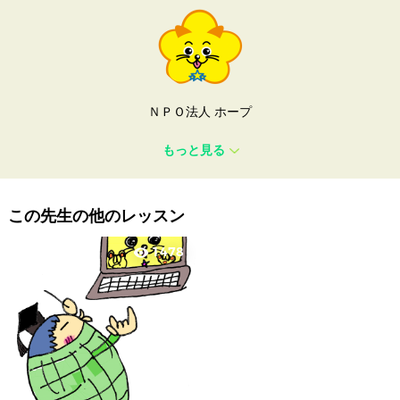
ＮＰＯ法人 ホープ
もっと見る
この先生の他のレッスン
1478
visibility