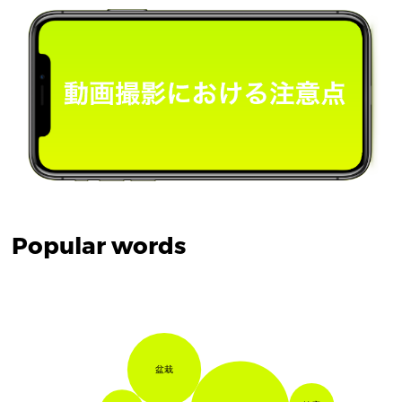
Popular words
盆栽