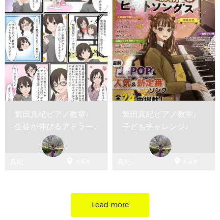
繁田真紀ピアノ教室♩
繁田真紀ピアノ教室♩
生徒が伸びるアドラー
子どもチャレンジ♩
ピアノレッスン♩イベ
ント...


真紀
真紀
兵庫県
兵庫県
Load more