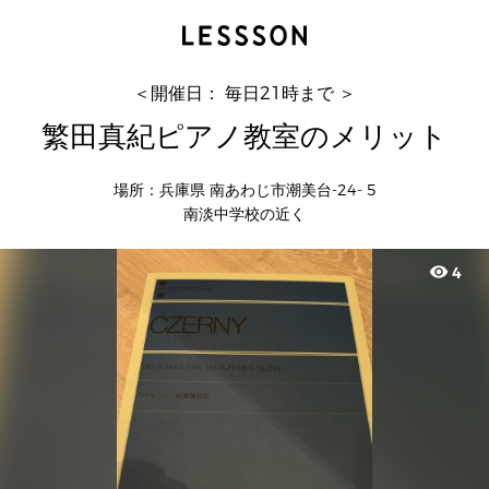
繁田真紀ピアノ教室のメリット
真紀
＜開催日： 毎日21時まで ＞
繁田真紀ピアノ教室のメリット
場所：兵庫県 南あわじ市潮美台-24- 5
南淡中学校の近く
visibility
4