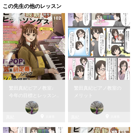
この先生の他のレッスン
102
81
visibility
visibility
繁田真紀ピアノ教室♩
繁田真紀ピアノ教室の
今年の目標とレッスン
メリット
のお約束♩


真紀
真紀
兵庫県
兵庫県
91
116
visibility
visibility