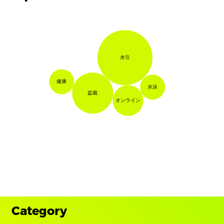
水引
健康
水泳
盆栽
オンライン
Category