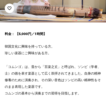
favorite_border
料金： 【5,000円／1時間】
韓国文化に興味を持っている方。
珍しい楽器にご興味がある方。
「コムンゴ」は、昔から「百楽之丈」と呼ばれ、ソンビ（学者、
士）の徳を表す楽器として広く崇拝されてきました。自身の精神
修養のために演奏され、その深い音色はソンビの高い精神性をそ
のまま表現した楽器です。
コムンゴの基本から演奏までの習得を目指します。