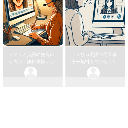
アメリカ英語の発音レ
アメリカ英語の発音矯
ッスン：無料体験レッ
正ー無料カウンセリン
スン20分ー苦手な音を
グ20分
練...