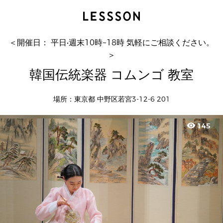
韓国伝統楽器 コムンゴ 教室
＜開催日： 平日•週末10時~18時 気軽にご相談ください。
＞
韓国伝統楽器 コムンゴ 教室
場所：東京都 中野区若宮3-12-6 201
visibility
145