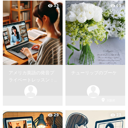
33
69
visibility
visibility
アメリカ英語の発音プ
チューリップのブーケ
ライベートレッスン：
お試しレッスン1回40
分

大阪府
29
23
visibility
visibility