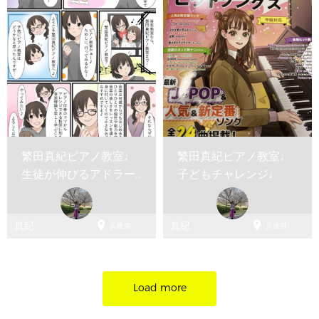
繁田真紀ピアノ教室♩
繁田真紀ピアノ教室♩
生徒が伸びるアドラー
子どもチャレンジ♩
ピアノレッスン♩イベ
ント...


真紀
真紀
兵庫県
兵庫県
Load more