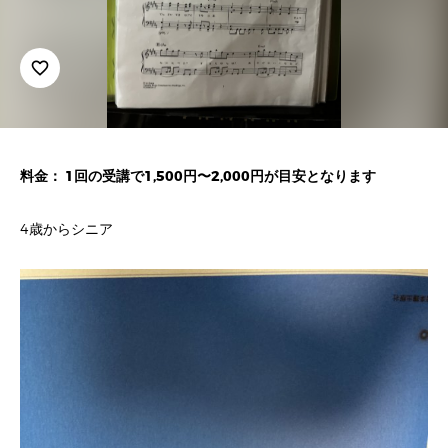
favorite_border
料金： 1回の受講で1,500円〜2,000円が目安となります
4歳からシニア