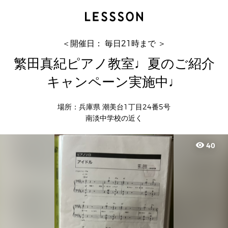
繁田真紀ピアノ教室♩夏のご紹介キャンペーン実
施中♩
真紀
＜開催日： 毎日21時まで ＞
繁田真紀ピアノ教室♩夏のご紹介
キャンペーン実施中♩
場所：兵庫県 潮美台1丁目24番5号
南淡中学校の近く
visibility
40