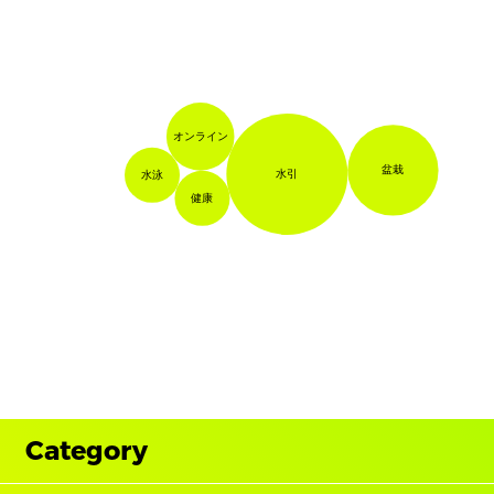
オンライン
盆栽
水引
水泳
健康
Category