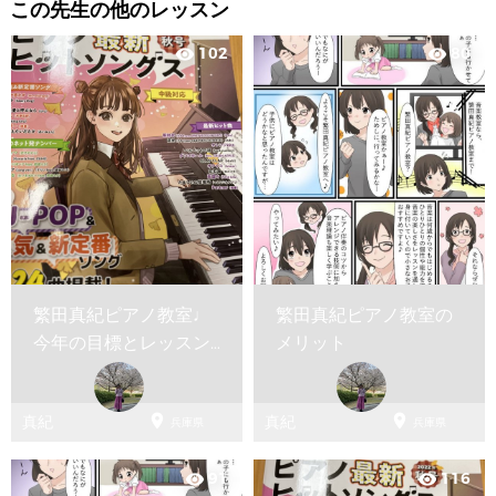
この先生の他のレッスン
102
80
visibility
visibility
繁田真紀ピアノ教室♩
繁田真紀ピアノ教室の
今年の目標とレッスン
メリット
のお約束♩


真紀
真紀
兵庫県
兵庫県
91
116
visibility
visibility