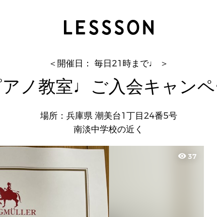
繁田真紀ピアノ教室♩ご入会キャンペーン実
真紀
＜開催日： 毎日21時まで♩ ＞
ピアノ教室♩ご入会キャンペ
場所：兵庫県 潮美台1丁目24番5号
南淡中学校の近く
visibility
37