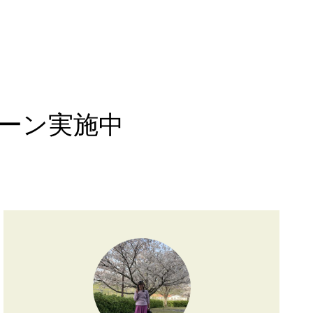
施中
ーン実施中