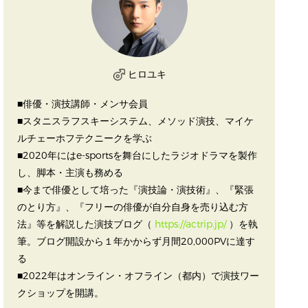
ヒロユキ
■俳優・演技講師・メンサ会員
■スタニスラフスキーシステム、メソッド演技、マイケ
ルチェーホフテクニークを学ぶ
■2020年にはe-sportsを舞台にしたラジオドラマを製作
し、脚本・主演も務める
■今まで俳優として培った『演技論・演技術』、『緊張
のとり方』、『フリーの俳優が自分自身を売り込む方
法』等を解説した演技ブログ（
https://actrip.jp/
）を執
筆。ブログ開設から１年かからず月間20,000PVに達す
る
■2022年はオンライン・オフライン（都内）で演技ワー
クショップを開講。