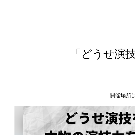
ヒロユ
「どうせ演
開催場所