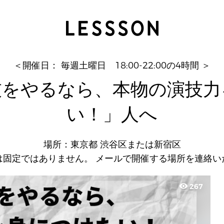
「どうせ演技をやるなら、本物の演技力を身につけ
キ
＜開催日： 毎週土曜日 18:00-22:00の4時間 ＞
技をやるなら、本物の演技力
い！」人へ
場所：東京都 渋谷区または新宿区
は固定ではありません。 メールで開催する場所を連絡い
visibility
267