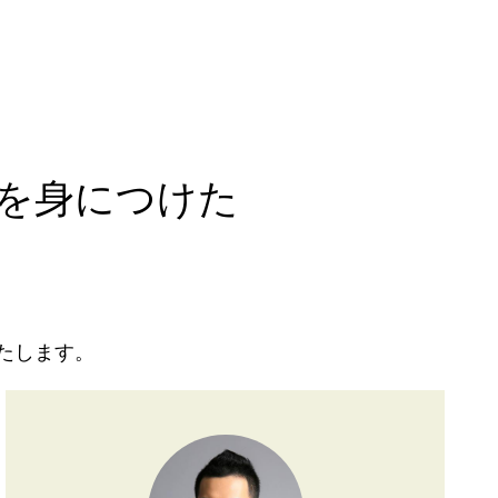
たい！」人へ
を身につけた
たします。