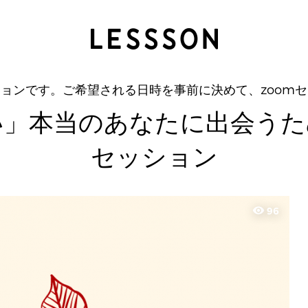
「私を知りたい」本当のあなたに出会うための西洋占
ションです。ご希望される日時を事前に決めて、zoomセ
い」本当のあなたに出会うた
セッション
visibility
96