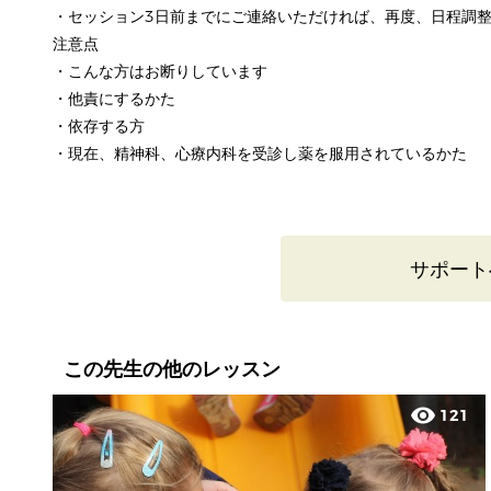
・セッション3日前までにご連絡いただければ、再度、日程調
注意点
・こんな方はお断りしています
・他責にするかた
・依存する方
・現在、精神科、心療内科を受診し薬を服用されているかた
サポート
この先生の他のレッスン
visibility
121