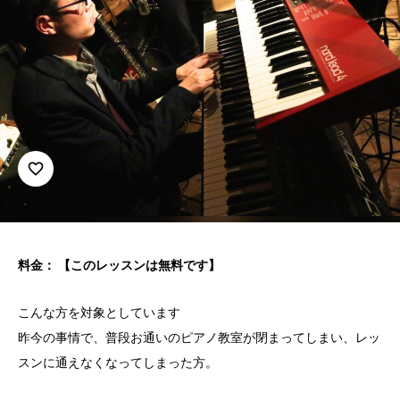
favorite_border
料金： 【このレッスンは無料です】
こんな方を対象としています
昨今の事情で、普段お通いのピアノ教室が閉まってしまい、レッ
スンに通えなくなってしまった方。