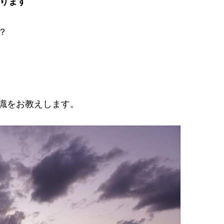
なります
？
識をお教えします。