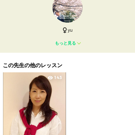
yu
もっと見る
この先生の他のレッスン
143
visibility