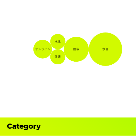
水泳
オンライン
水引
盆栽
健康
Category