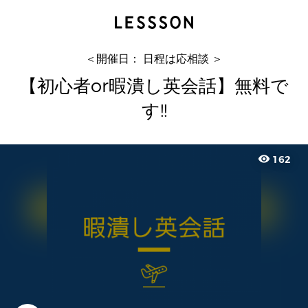
【初心者or暇潰し英会話】無料です!!
Hiroki
＜開催日： 日程は応相談 ＞
【初心者or暇潰し英会話】無料で
す!!
visibility
162