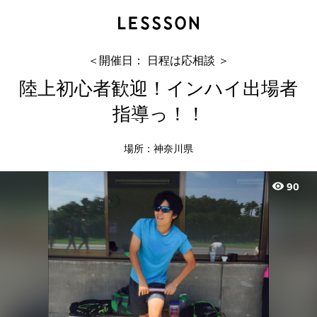
陸上初心者歓迎！インハイ出場者指導っ！！
きく
＜開催日： 日程は応相談 ＞
陸上初心者歓迎！インハイ出場者
指導っ！！
場所：神奈川県
visibility
90