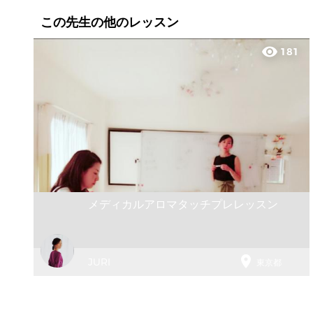
この先生の他のレッスン
visibility
181
メディカルアロマタッチプレレッスン

JURI
東京都