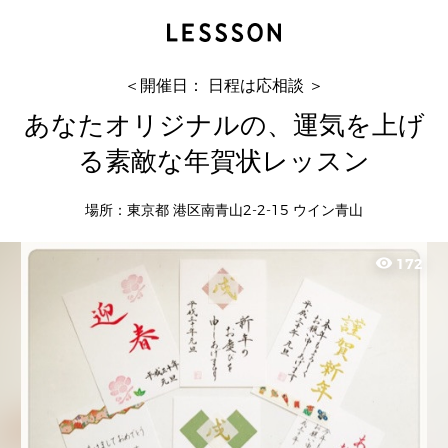
あなたオリジナルの、運気を上げる素敵な年賀状
レッスン
カワミナミ フミエ
＜開催日： 日程は応相談 ＞
あなたオリジナルの、運気を上げ
る素敵な年賀状レッスン
場所：東京都 港区南青山2-2-15 ウイン青山
visibility
172