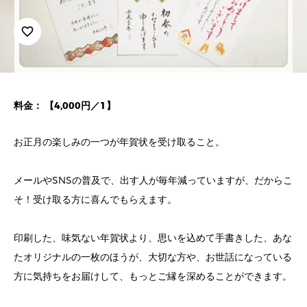
favorite_border
料金： 【4,000円／1】
お正月の楽しみの一つが年賀状を受け取ること。
メールやSNSの普及で、出す人が毎年減っていますが、だからこ
そ！受け取る方に喜んでもらえます。
印刷した、味気ない年賀状より、思いを込めて手書きした、あな
たオリジナルの一枚のほうが、大切な方や、お世話になっている
方に気持ちをお届けして、もっとご縁を深めることができます。