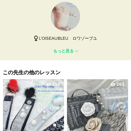
L'OISEAUBLEU ロワゾーブユ
もっと見る
この先生の他のレッスン
252
263
visibility
visibility