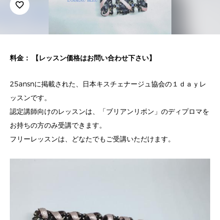
favorite_border
料金： 【レッスン価格はお問い合わせ下さい】
25ansnに掲載された、日本キスチェナージュ協会の１ｄａｙレ
ッスンです。
認定講師向けのレッスンは、「ブリアンリボン」のディプロマを
お持ちの方のみ受講できます。
フリーレッスンは、どなたでもご受講いただけます。