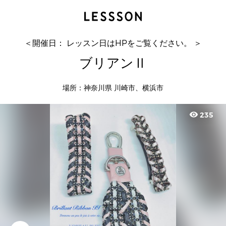
ブリアンⅡ
L'OISEAUBLEU ロワゾー...
＜開催日： レッスン日はHPをご覧ください。 ＞
ブリアンⅡ
場所：神奈川県 川崎市、横浜市
visibility
235