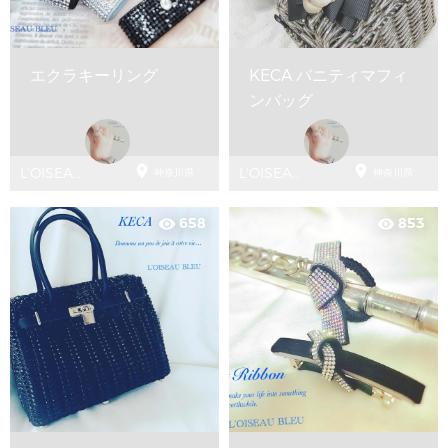
エクラキーリング
KECA バニティマフィ
ンバッグ


L'OISEAUBLEU
L'OISEAUBLEU
神奈川県
神奈川県
ロワゾー
ロワゾー
ブユ
ブユ
658
853
visibility
visibility