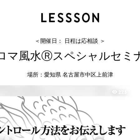
アロマ風水Ⓡスペシャルセミナー
カーテンマン
＜開催日： 日程は応相談 ＞
ロマ風水Ⓡスペシャルセミ
場所：愛知県 名古屋市中区上前津
visibility
223