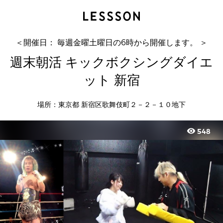
週末朝活 キックボクシングダイエット 新宿
RIKIYA
＜開催日： 毎週金曜土曜日の6時から開催します。 ＞
週末朝活 キックボクシングダイエ
ット 新宿
場所：東京都 新宿区歌舞伎町２－２－１０地下
visibility
548