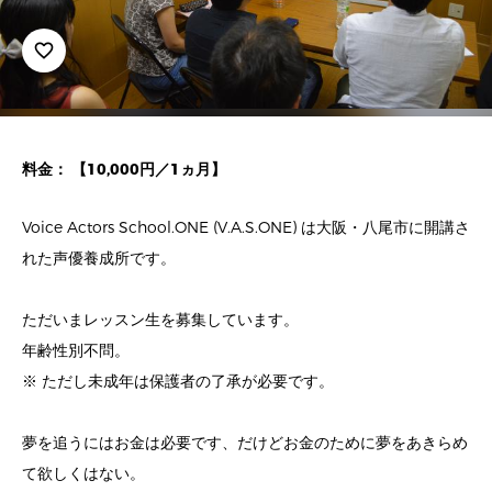
favorite_border
料金： 【10,000円／1ヵ月】
Voice Actors School.ONE (V.A.S.ONE) は大阪・八尾市に開講さ
れた声優養成所です。
ただいまレッスン生を募集しています。
年齢性別不問。
※ ただし未成年は保護者の了承が必要です。
夢を追うにはお金は必要です、だけどお金のために夢をあきらめ
て欲しくはない。