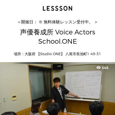
声優養成所 Voice Actors School.ONE
まお
＜開催日： ※ 無料体験レッスン受付中。 ＞
声優養成所 Voice Actors
School.ONE
場所：大阪府 【Studio ONE】 八尾市長池町1-49-31
visibility
345