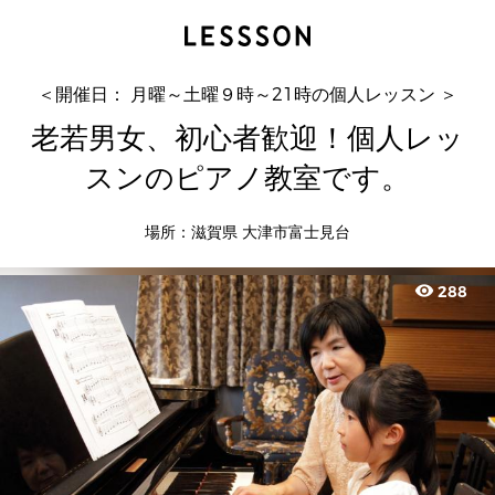
老若男女、初心者歓迎！個人レッスンのピアノ教
室です。
古矢ピアノ教室
＜開催日： 月曜～土曜９時～21時の個人レッスン ＞
老若男女、初心者歓迎！個人レッ
スンのピアノ教室です。
場所：滋賀県 大津市富士見台
visibility
288