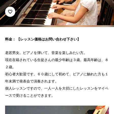
favorite_border
料金： 【レッスン価格はお問い合わせ下さい】
老若男女。ピアノを弾いて、音楽を楽しみたい方。
現在在籍されている生徒さんの最少年齢は３歳。最高年齢は、８
２歳。
初心者大歓迎です。６０歳にして初めて、ピアノに触れた方も１
年未満で発表会で演奏されます。
個人レッスンですので、一人一人を大切にしたレッスンをマイペ
ースで受けることができます。